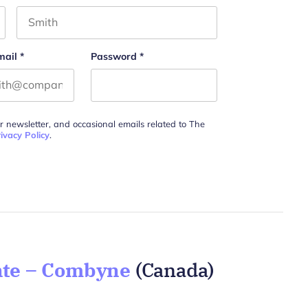
Last name
mail
*
Password
*
ur newsletter, and occasional emails related to The
ivacy Policy
.
ente – Combyne
(Canada)