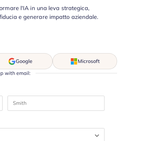
formare l'IA in una leva strategica,
fiducia e generare impatto aziendale.
Google
Microsoft
up with email:
Last name
and should be left unchanged.