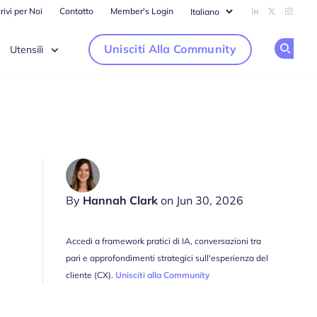
rivi per Noi
Contatto
Member's Login
Add us on Li
Follow us
Follow
Unisciti Alla Community
Utensili
Op
By
Hannah Clark
on Jun 30, 2026
Accedi a framework pratici di IA, conversazioni tra
pari e approfondimenti strategici sull'esperienza del
cliente (CX).
Unisciti alla Community