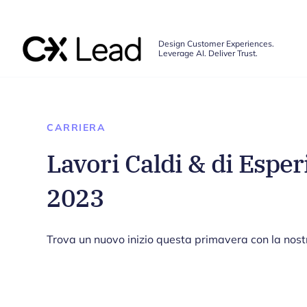
The CX Lead
Design Customer Experiences.
Leverage AI. Deliver Trust.
Skip to main content
CARRIERA
Lavori Caldi & di Esper
2023
Trova un nuovo inizio questa primavera con la nostra