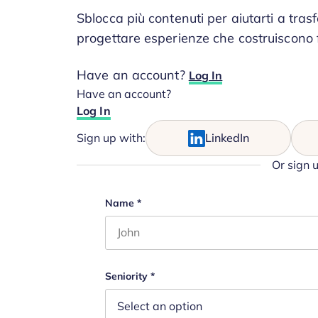
Sblocca più contenuti per aiutarti a tras
progettare esperienze che costruiscono 
Have an account?
Log In
Have an account?
Log In
Sign up with:
LinkedIn
Or sign 
Comments
Name
*
First name
This field is for validation purposes 
Seniority
*