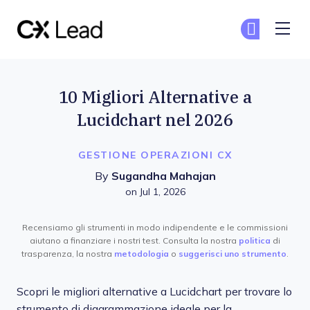
The CX Lead
Un
Un
Skip to main content
10 Migliori Alternative a
Lucidchart nel 2026
GESTIONE OPERAZIONI CX
By
Sugandha Mahajan
on Jul 1, 2026
Recensiamo gli strumenti in modo indipendente e le commissioni
aiutano a finanziare i nostri test. Consulta la nostra
politica
di
trasparenza, la nostra
metodologia
o
suggerisci uno strumento
.
Scopri le migliori alternative a Lucidchart per trovare lo
strumento di diagrammazione ideale per la