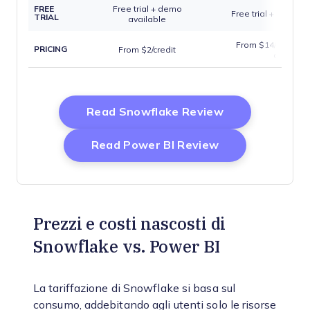
FREE
Free trial + demo
Free trial + free pl
TRIAL
available
From $14/user/mon
PRICING
From $2/credit
annually)
Opens New Wi
Read Snowflake Review
Opens New Wi
Read Power BI Review
Prezzi e costi nascosti di
Snowflake vs. Power BI
La tariffazione di Snowflake si basa sul
consumo, addebitando agli utenti solo le risorse