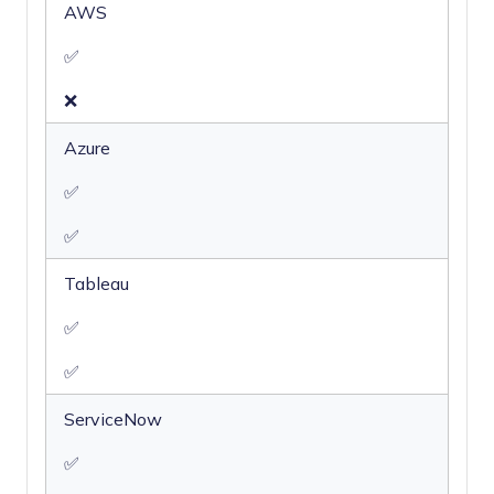
AWS
✅
❌
Azure
✅
✅
Tableau
✅
✅
ServiceNow
✅