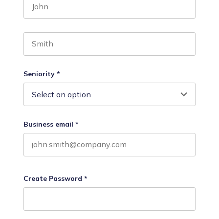
First name
Last name
Seniority
*
Business email
*
Create Password
*