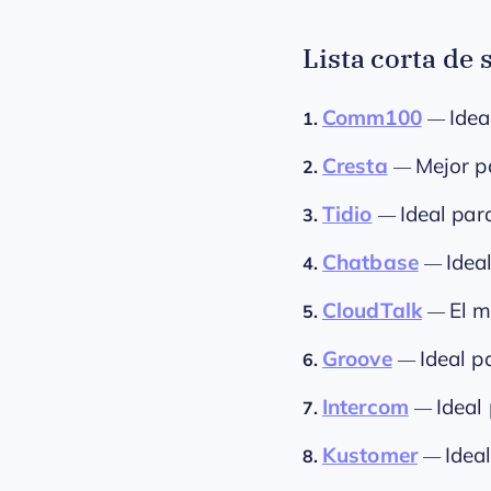
Lista corta de 
Comm100
Idea
1.
—
Cresta
Mejor p
2.
—
Tidio
Ideal par
3.
—
Chatbase
Idea
4.
—
CloudTalk
El m
5.
—
Groove
Ideal p
6.
—
Intercom
Ideal
7.
—
Kustomer
Idea
8.
—