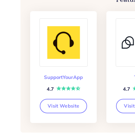
SupportYourApp
4.7
4.7
Visit Website
Visi