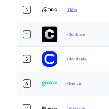
3
Tidio
4
Chatbase
5
CloudTalk
6
Groove
7
Intercom