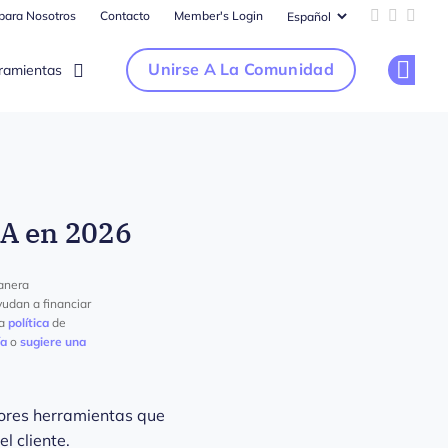
 para Nosotros
Contacto
Member's Login
Add us on 
Follow u
Follo
Unirse A La Comunidad
ramientas
Op
IA en 2026
anera
yudan a financiar
ra
política
de
ía
o
sugiere una
ejores herramientas que
l cliente.