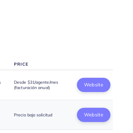
Cómo Elegir
¿Qué es el Software de Soporte
al Cliente con IA?
Funciones
Beneficios
Costos y Precios
Preguntas Frecuentes
PRICE
s
Desde $31/agente/mes
Website
(facturación anual)
Website
Precio bajo solicitud