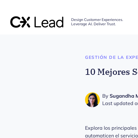
The CX Lead
Design Customer Experiences.
Leverage AI. Deliver Trust.
Skip to main content
GESTIÓN DE LA EXPE
10 Mejores S
By
Sugandha 
Last updated o
Explora los principales
automaticen el servicio