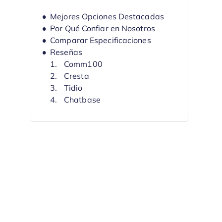
Mejores Opciones Destacadas
Por Qué Confiar en Nosotros
Comparar Especificaciones
Reseñas
Comm100
Cresta
Tidio
Chatbase
CloudTalk
Groove
Intercom
Kustomer
Zendesk
Freshdesk
Otros Software de Soporte al
Cliente con IA
Reseñas Relacionadas
Criterios de Selección