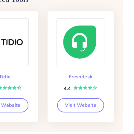
Tidio
Freshdesk
4.4
t Website
Visit Website