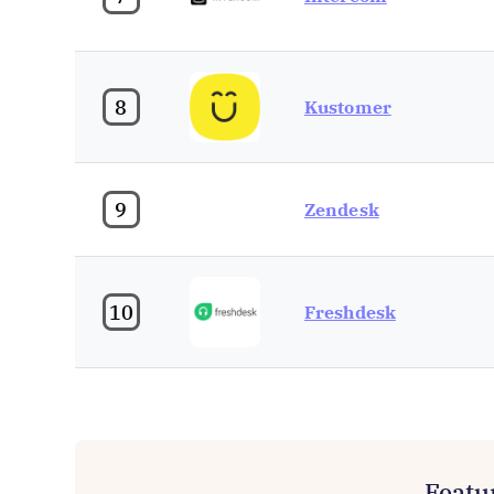
8
Kustomer
9
Zendesk
10
Freshdesk
Featu