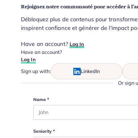
Rejoignez notre communauté pour accéder à l'ar
Débloquez plus de contenus pour transformer 
inspirent confiance et générer de l'impact po
Have an account?
Log In
Have an account?
Log In
Sign up with:
LinkedIn
Or sign 
X/Twitter
Name
*
First name
This field is for validation purposes and s
Seniority
*