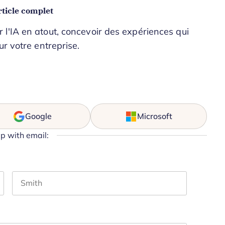
ticle complet
l'IA en atout, concevoir des expériences qui
ur votre entreprise.
Google
Microsoft
up with email:
Last name
hould be left unchanged.