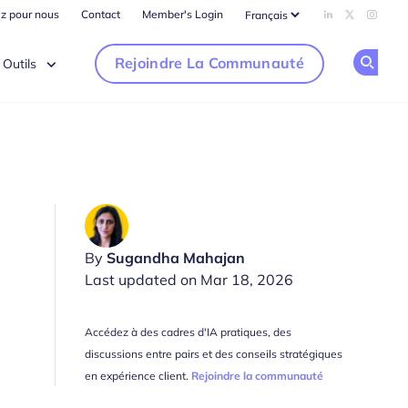
ez pour nous
Contact
Member's Login
Add us on Li
Follow us
Follow
Rejoindre La Communauté
Outils
Op
By
Sugandha Mahajan
Last updated on Mar 18, 2026
Accédez à des cadres d'IA pratiques, des
discussions entre pairs et des conseils stratégiques
en expérience client.
Rejoindre la communauté