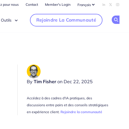
ez pour nous
Contact
Member's Login
Add us on Li
Follow us
Follow
Rejoindre La Communauté
Outils
Op
By
Tim Fisher
on Dec 22, 2025
Accédez à des cadres d'IA pratiques, des
discussions entre pairs et des conseils stratégiques
en expérience client.
Rejoindre la communauté