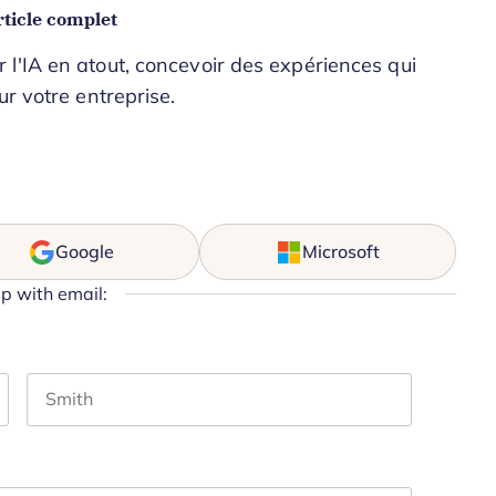
ticle complet
l'IA en atout, concevoir des expériences qui
ur votre entreprise.
Google
Microsoft
up with email:
Last name
hould be left unchanged.