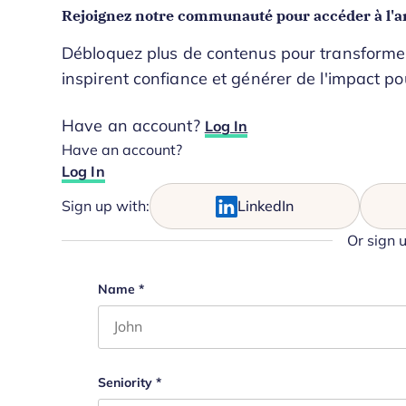
Rejoignez notre communauté pour accéder à l'ar
Débloquez plus de contenus pour transformer 
inspirent confiance et générer de l'impact po
Have an account?
Log In
Have an account?
Log In
Sign up with:
LinkedIn
Or sign 
Comments
Name
*
First name
This field is for validation purposes and s
Seniority
*