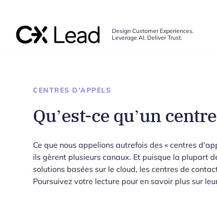
The CX Lead
Design Customer Experiences.
Leverage AI. Deliver Trust.
Skip to main content
CENTRES D'APPELS
Qu’est-ce qu’un centre
Ce que nous appelions autrefois des « centres d'ap
ils gèrent plusieurs canaux. Et puisque la plupart d
solutions basées sur le cloud, les centres de contact
Poursuivez votre lecture pour en savoir plus sur le