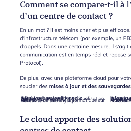
Comment se compare-t-il à l’
d’un centre de contact ?
En un mot ? Il est moins cher et plus efficac
d’infrastructure télécom (par exemple, un PB
d’appels. Dans une certaine mesure, il s’agit
communication est en temps réel et repose su
Protocol).
De plus, avec une plateforme cloud pour votr
soucier des
mises à jour et des sauvegardes
Infrastructure traditionnelle
Infrastru
Liée à un fournisseur, personnalisation limitée
Personnal
Évolutivité limitée
Évolutivit
Coût initial élevé
Modèles ta
Nécessite du matériel informatique sur site
Matériel informatique limité à des ordinateurs et une connexion Internet
Nécessite un site physique
Fonctionn
Le cloud apporte des solution
centres de contact