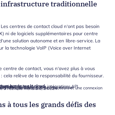
infrastructure traditionnelle
e. Les centres de contact cloud n’ont pas besoin
X) ni de logiciels supplémentaires pour centre
 d’une solution autonome et en libre-service. La
r la technologie VoIP (Voice over Internet
e centre de contact, vous n’avez plus à vous
: cela relève de la responsabilité du fournisseur.
cture basée sur le cloud
isation totale grâce aux intégrations API
é totale
rifaires flexibles, pas de frais initiaux
e à l’échelle mondiale, 24h/24
s à tous les grands défis des