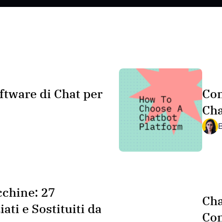
ftware di Chat per
Com
Cha
cchine: 27
Cha
ati e Sostituiti da
Con