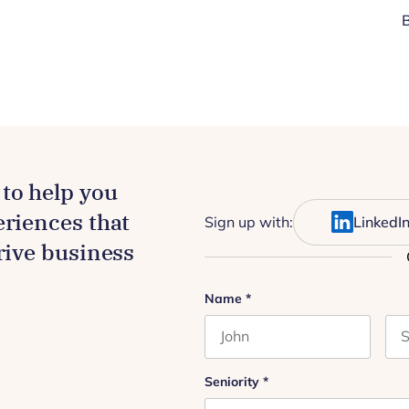
to help you
eriences that
Sign up with:
LinkedI
drive business
Instagram
Name
*
First name
Las
This field is for validation
Seniority
*