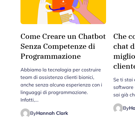
Come Creare un Chatbot
Che co
Senza Competenze di
chat d
Programmazione
miglio
client
Abbiamo la tecnologia per costruire
team di assistenza clienti bionici,
Se ti sta
anche senza alcuna esperienza con i
software 
linguaggi di programmazione.
sai già ch
Infatti,...
By
Ha
By
Hannah Clark