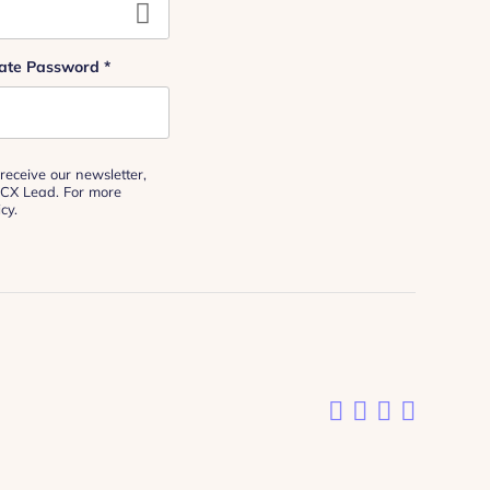
ate Password
*
receive our newsletter,
 CX Lead. For more
icy
.
Like us on F
Follow us o
Add us o
Follow