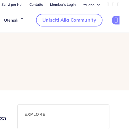
Scrivi per Noi
Contatto
Member's Login
Add us on 
Follow u
Follo
Unisciti Alla Community
Utensili
Op
EXPLORE
nza