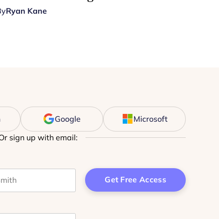
By
Ryan Kane
n
Google
Microsoft
Or sign up with email:
t name
 purposes and should be left unchanged.