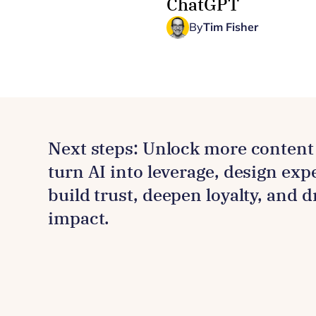
ChatGPT
By
Tim Fisher
Next steps: Unlock more content 
turn AI into leverage, design exp
build trust, deepen loyalty, and 
impact.