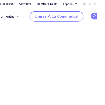
ra Nosotros
Contacto
Member's Login
Add us on Li
Follow us
Follow
Unirse A La Comunidad
ramientas
Op