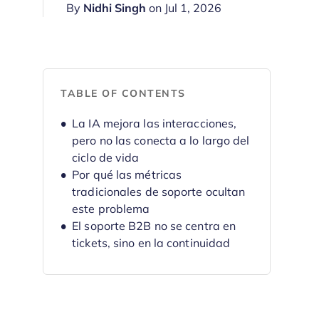
By
Nidhi Singh
on Jul 1, 2026
TABLE OF CONTENTS
La IA mejora las interacciones,
pero no las conecta a lo largo del
ciclo de vida
Por qué las métricas
tradicionales de soporte ocultan
este problema
El soporte B2B no se centra en
tickets, sino en la continuidad
Cómo Hiver está diseñado para
mantener la continuidad
El cambio: de “¿cuánto podemos
automatizar?” a “¿dónde se