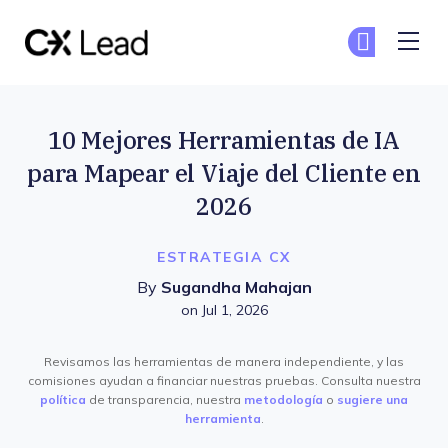
The CX Lead
Un
Un
Skip to main content
10 Mejores Herramientas de IA
para Mapear el Viaje del Cliente en
2026
ESTRATEGIA CX
By
Sugandha Mahajan
on Jul 1, 2026
Revisamos las herramientas de manera independiente, y las
comisiones ayudan a financiar nuestras pruebas. Consulta nuestra
política
de transparencia, nuestra
metodología
o
sugiere una
herramienta
.