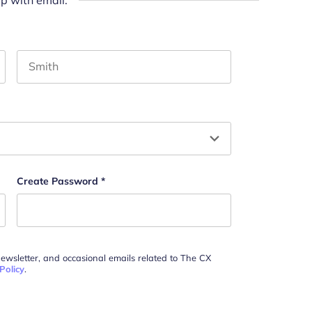
up with email:
Last name
and should be left unchanged.
Create Password
*
newsletter, and occasional emails related to The CX
Policy
.