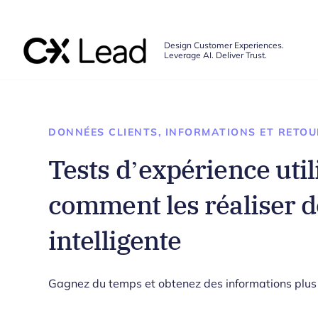
The CX Lead
Design Customer Experiences.
Leverage AI. Deliver Trust.
Skip to main content
DONNÉES CLIENTS, INFORMATIONS ET RETOU
Tests d’expérience utili
comment les réaliser 
intelligente
Gagnez du temps et obtenez des informations plus 