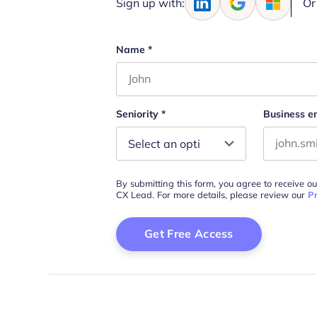
Sign up with:
Or
Name
*
First name
Seniority
*
Business e
By submitting this form, you agree to receive o
CX Lead. For more details, please review our
Pr