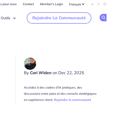
ez pour nous
Contact
Member's Login
Add us on Li
Follow us
Follow
Rejoindre La Communauté
Outils
Op
By
Cori Widen
on Dec 22, 2025
Accédez à des cadres d'IA pratiques, des
discussions entre pairs et des conseils stratégiques
en expérience client.
Rejoindre la communauté