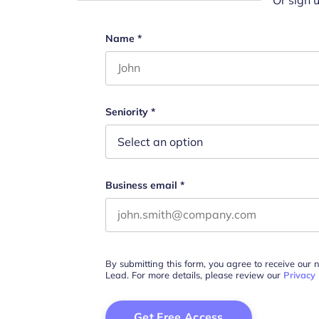
Or sign 
Facebook
Name
*
First name
This field is for validation purposes 
Seniority
*
Business email
*
By submitting this form, you agree to receive our 
Lead. For more details, please review our
Privacy 