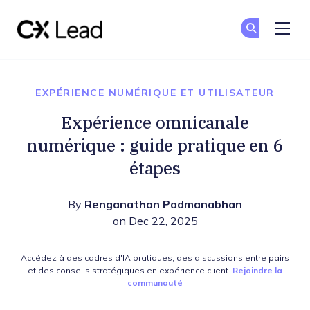
The CX Lead
Re
Re
Skip to main content
EXPÉRIENCE NUMÉRIQUE ET UTILISATEUR
Expérience omnicanale
numérique : guide pratique en 6
étapes
By
Renganathan Padmanabhan
on Dec 22, 2025
Accédez à des cadres d'IA pratiques, des discussions entre pairs
et des conseils stratégiques en expérience client.
Rejoindre la
communauté