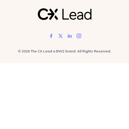
Like us on Facebook
Follow us on Twitter
Add us on LinkedIn
Follow us on In
Opens new window
© 2026 The CX Lead a
BWZ
brand. All Rights Reserved.