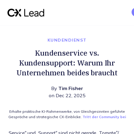
The CX Lead
Skip to main content
KUNDENDIENST
Kundenservice vs.
Kundensupport: Warum Ihr
Unternehmen beides braucht
By
Tim Fisher
on Dec 22, 2025
Erhalte praktische KI-Rahmenwerke, von Gleichgesinnten geführte
Gespräche und strategische CX-Einblicke.
Tritt der Community bei
„Service“ und „Support“ sind nicht gerade „Tomate”/