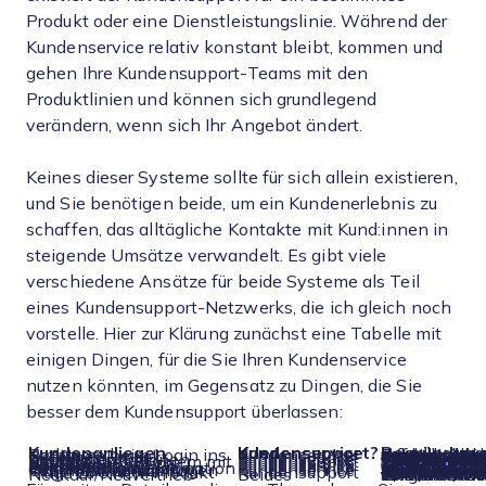
Produkt oder eine Dienstleistungslinie. Während der
Kundenservice relativ konstant bleibt, kommen und
gehen Ihre Kundensupport-Teams mit den
Produktlinien und können sich grundlegend
verändern, wenn sich Ihr Angebot ändert.
Keines dieser Systeme sollte für sich allein existieren,
und Sie benötigen beide, um ein Kundenerlebnis zu
schaffen, das alltägliche Kontakte mit Kund:innen in
steigende Umsätze verwandelt. Es gibt viele
verschiedene Ansätze für beide Systeme als Teil
eines Kundensupport-Netzwerks, die ich gleich noch
vorstelle. Hier zur Klärung zunächst eine Tabelle mit
einigen Dingen, für die Sie Ihren Kundenservice
nutzen könnten, im Gegensatz zu Dingen, die Sie
besser dem Kundensupport überlassen:
Kundenanliegen
Kundenservice oder Kundensupport?
Begründung
Probleme beim Login ins Konto
Kundenservice
Fehlerbehebung bei Kontoproblemen erfordert keine spezialisierte, tiefge
Defektes Produkt
Kundensupport
Ein produktspezifisches Problem wird am besten von denen bearbeitet, die speziell dafür geschult s
Kontoinformationen bearbeiten
Kundenservice
Ähnlich wie beim Login-Prozess sollte alles rund ums Konto einheitlich von einer zentralen Anlaufstelle bearbeitet werden.
Technisches Problem mit Produkt
Kundensupport
Technischer Support kann zwar ausgelagert werden, aber bei technischen oder sehr vielfältigen Produkten empfiehlt sich ein eigenes inter
Bestellung ändern
Kundenservice
Bestellungen laufen in der Regel über einen einheitlichen Prozess für alle Produkt
Rückerstattung beantragen
Kundenservice
In der Regel gibt es eine einheitliche Rückerstattungsrichtlinie, die am besten vom Kundenservi
Beschwerde/Reklamation einreichen oder Empfehlung abgeben
Kundenservice
Allgemeine
Kundenkomm
sollte über die zentrale Anlaufstelle im Unternehmen erfolgen – meistens der Ku
Informationen zum Unternehmen anfragen
Kundenservice
Informationsanfragen zum Unternehmen werden am besten vom Kundenservice beantwortet.
Frage zu einem Produkt
Kundensupport
Spezifische Fragen wie Maße oder Kompatibilität werden am besten von Produktspezialist:innen beantwortet.
Neukauf/Neuvertrieb
Beides
Es sollte für Kund:innen so einfach wie möglich sein, eine