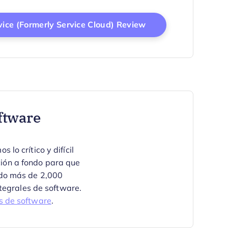
Opens New Windo
ice (formerly Service Cloud) Review
ftware
o crítico y difícil
ción a fondo para que
ado más de 2,000
tegrales de software.
s de software
.