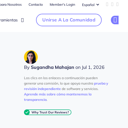
 para Nosotros
Contacto
Member's Login
Add us on 
Follow u
Follo
Unirse A La Comunidad
ramientas
Op
By
Sugandha Mahajan
on Jul 1, 2026
Los clics en los enlaces a continuación pueden
generar una comisión, lo que apoya nuestra
prueba y
revisión independiente
de software y servicios.
Aprende más sobre cómo mantenemos la
transparencia
.
Why Trust Our Reviews?