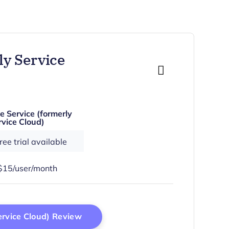
ly Service
e Service (formerly
rvice Cloud)
ee trial available
$15/user/month
Opens New Window
ervice Cloud) Review