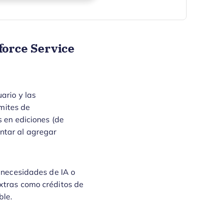
force Service
ario y las
ímites de
s en ediciones (de
ntar al agregar
s necesidades de IA o
xtras como créditos de
ble.