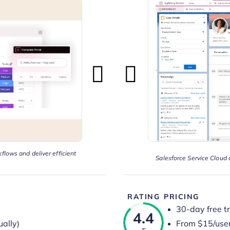
flows and deliver efficient
Salesforce Service Cloud 
RATING
PRICING
30-day free tr
4.4
ally)
From $15/use