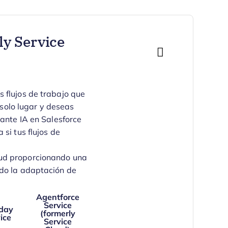
ly Service
 flujos de trabajo que
 solo lugar y deseas
iante IA en Salesforce
si tus flujos de
oud proporcionando una
ndo la adaptación de
Agentforce
Service
day
(formerly
ice
Service