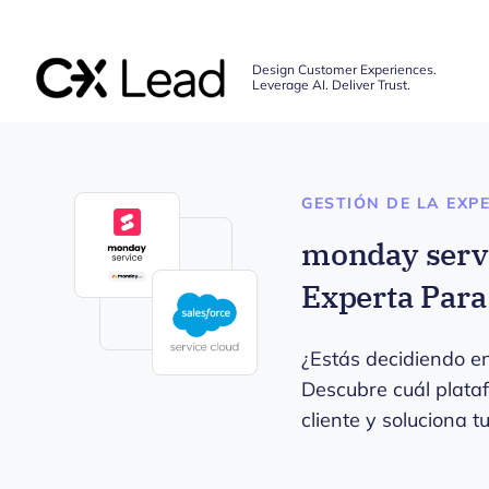
The CX Lead
Design Customer Experiences.
Leverage AI. Deliver Trust.
Skip to main content
GESTIÓN DE LA EXPE
monday servi
Experta Para
¿Estás decidiendo e
Descubre cuál plataf
cliente y soluciona t