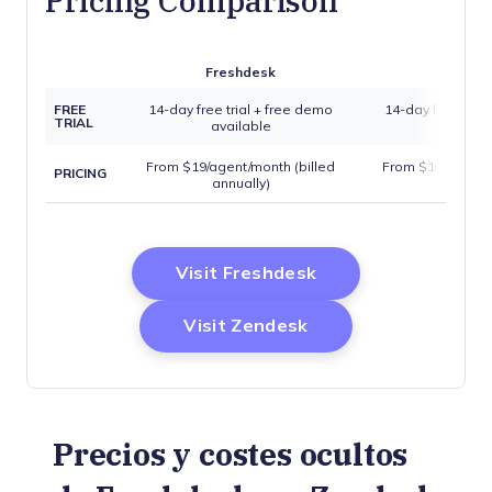
Pricing Comparison
Freshdesk
Zende
FREE
14-day free trial + free demo
14-day free trial
TRIAL
available
availa
From $19/agent/month (billed
From $19/agent/m
PRICING
annually)
annual
Opens New Windo
Visit Freshdesk
Opens New Window
Visit Zendesk
Precios y costes ocultos