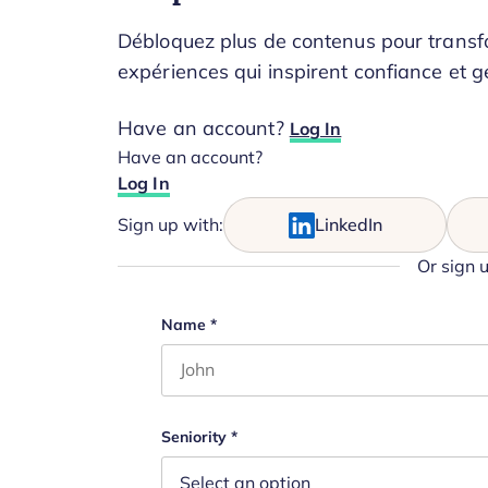
Débloquez plus de contenus pour transfo
expériences qui inspirent confiance et g
Have an account?
Log In
Have an account?
Log In
Sign up with:
LinkedIn
Or sign 
LinkedIn
Name
*
First name
This field is for validation purposes 
Seniority
*