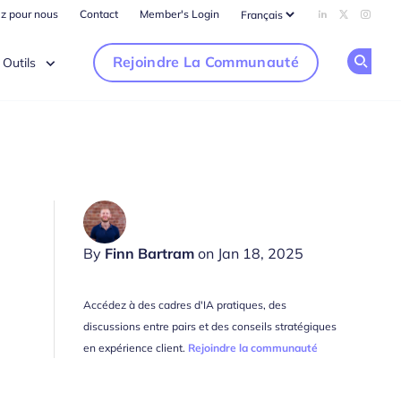
ez pour nous
Contact
Member's Login
Add us on Li
Follow us
Follow
Rejoindre La Communauté
Outils
Op
By
Finn Bartram
on Jan 18, 2025
Accédez à des cadres d'IA pratiques, des
discussions entre pairs et des conseils stratégiques
en expérience client.
Rejoindre la communauté