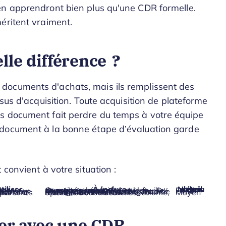
en apprendront bien plus qu'une CDR formelle.
éritent vraiment.
lle différence ?
documents d'achats, mais ils remplissent des
sus d'acquisition. Toute acquisition de plateforme
s document fait perdre du temps à votre équipe
 document à la bonne étape d’évaluation garde
convient à votre situation :
iliser
À inclure
Niveau de détail requis
Questions générales sur les capacités, la société et la feuille de route produit
Faible
Besoins fonctionnels, exigences d’intégration, tarification, modèle de support et normes de sécurité
Élevé
Spécifications détaillées, volume, modalités contractuelles, et attentes de livraison
Moyen
ter avec une CDR