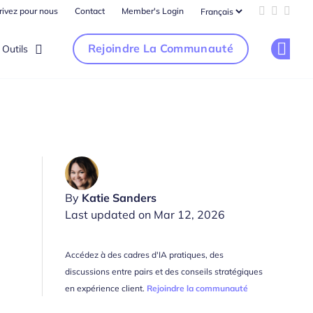
rivez pour nous
Contact
Member's Login
Add us on 
Follow u
Follo
Rejoindre La Communauté
Outils
Op
By
Katie Sanders
Last updated on Mar 12, 2026
Accédez à des cadres d'IA pratiques, des
discussions entre pairs et des conseils stratégiques
en expérience client.
Rejoindre la communauté