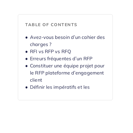
TABLE OF CONTENTS
Avez-vous besoin d’un cahier des
charges ?
RFI vs RFP vs RFQ
Erreurs fréquentes d’un RFP
Constituer une équipe projet pour
le RFP plateforme d’engagement
client
Définir les impératifs et les
objectifs
Rédiger le cahier des charges
plateforme d’engagement client
Définir les critères d’évaluation
Lancer le RFP plateforme
d’engagement client