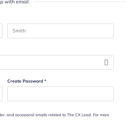
up with email:
Last name
hould be left unchanged.
Create Password
*
tter, and occasional emails related to The CX Lead. For more