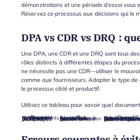
démonstrations et une période d’essai vous 
Réservez ce processus aux décisions qui le m
DPA vs CDR vs DRQ : que
Une DPA, une CDR et une DRQ sont tous des 
rôles distincts à différentes étapes du proces
ne nécessite pas une CDR—utiliser le mauvai
comme aux fournisseurs. Adapter le type de
le processus ciblé et productif.
Utilisez ce tableau pour savoir quel document 
Type de document
But
Quand l’ut
Demande de renseignements (DPA)
Recueillir des informations générales sur le marché
Phase de recherche précoce, avant le présélection des fournisseurs
Demande de proposition (CDR)
Évaluer les fournisseurs selon des besoins spécifiques
Quand vos besoins sont définis et que vous êtes prêt à comparer des solutions
Demande de prix (DRQ)
Obtenir un tarif précis
Quand les besoins sont définis et que vous cherchez à comparer les prix
Erreurs courantes à évi