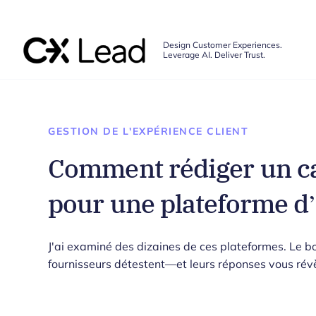
The CX Lead
Design Customer Experiences.
Leverage AI. Deliver Trust.
Skip to main content
GESTION DE L'EXPÉRIENCE CLIENT
Comment rédiger un ca
pour une plateforme d
J'ai examiné des dizaines de ces plateformes. Le b
fournisseurs détestent—et leurs réponses vous révè