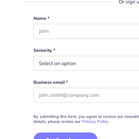
Or sign 
Email
Name
*
First name
This field is for validation purposes and s
Seniority
*
Business email
*
By submitting this form, you agree to receive our newsle
details, please review our
Privacy Policy
.