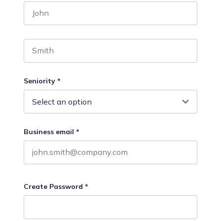
First name
Last name
Seniority
*
Business email
*
Create Password
*