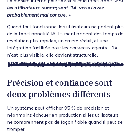
La mesure interne pour savoir si cela fonctionne :
« Si
les utilisateurs remarquent l’IA, vous l’avez
probablement mal conçue. »
Quand tout fonctionne, les utilisateurs ne parlent plus
de la fonctionnalité IA. Ils mentionnent des temps de
résolution plus rapides, un arriéré réduit, et une
intégration facilitée pour les nouveaux agents. L’IA
n’est plus visible, elle devient structurelle.
📌
Instantané client : comment cela se concrétise en pratique
Chez ITS Logistics, les équipes géraient les conversations clients sur des boîtes mail éparpillées, orientaient les demandes manuellement, et se gênaient souvent avec des réponses en double ou des relances oubliées.
Après le passage à Hiver, cela a changé rapidement. En seulement trois semaines, le délai de réponse pour les devis a chuté de 61%, et la plupart des demandes entrantes étaient automatiquement acheminées vers la bonne personne. Plus important encore, chaque conversation avait un responsable clairement identifié, et les managers avaient enfin de la visibilité sur l’avancement du travail.
Le résultat : un système capable de gérer une demande croissante sans ajouter de complexité ou d’effectifs, car le travail est devenu plus structuré et prévisible.
« Hiver a transformé des questions dispersées en un service client organisé. Chaque demande est suivie, prise en charge et résolue plus vite. »
— Alejandro Arboleda, Directeur des opérations, ITS Logistics.
Précision et confiance sont
deux problèmes différents
Un système peut afficher 95 % de précision et
néanmoins échouer en production si les utilisateurs
ne comprennent pas de façon fiable quand il peut se
tromper.