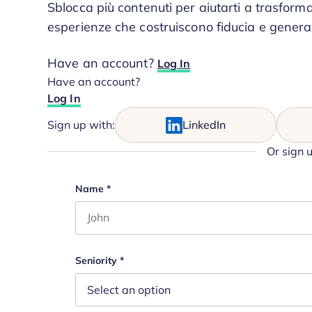
Sblocca più contenuti per aiutarti a trasforma
esperienze che costruiscono fiducia e genera
Have an account?
Log In
Have an account?
Log In
Sign up with:
LinkedIn
Or sign 
Comments
Name
*
First name
This field is for validation purposes and s
Seniority
*