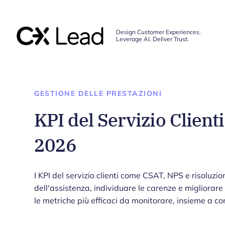
The CX Lead
Design Customer Experiences.
Leverage AI. Deliver Trust.
Skip to main content
GESTIONE DELLE PRESTAZIONI
KPI del Servizio Client
2026
I KPI del servizio clienti come CSAT, NPS e risoluzio
dell'assistenza, individuare le carenze e migliorare 
le metriche più efficaci da monitorare, insieme a co