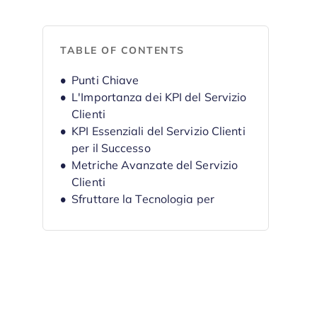
TABLE OF CONTENTS
Punti Chiave
L'Importanza dei KPI del Servizio
Clienti
KPI Essenziali del Servizio Clienti
per il Successo
Metriche Avanzate del Servizio
Clienti
Sfruttare la Tecnologia per
Migliorare il Monitoraggio dei KPI
Consigli per Migliorare le
Prestazioni dei KPI del Servizio
Clienti
KPI del Servizio Clienti Specifici
per il Settore SaaS