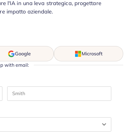
re l'IA in una leva strategica, progettare
re impatto aziendale.
Google
Microsoft
up with email:
Last name
hould be left unchanged.