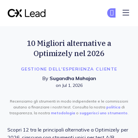
The CX Lead
Un
Un
Skip to main content
10 Migliori alternative a
Optimizely nel 2026
GESTIONE DELL'ESPERIENZA CLIENTE
By
Sugandha Mahajan
on Jul 1, 2026
Recensiamo gli strumenti in modo indipendente e le commissioni
aiutano a finanziare i nostri test. Consulta la nostra
politica
di
trasparenza, la nostra
metodologia
o
suggerisci uno strumento
.
Scopri 12 tra le principali alternative a Optimizely per
2026, ciascuna con strumenti unici per test A/B,