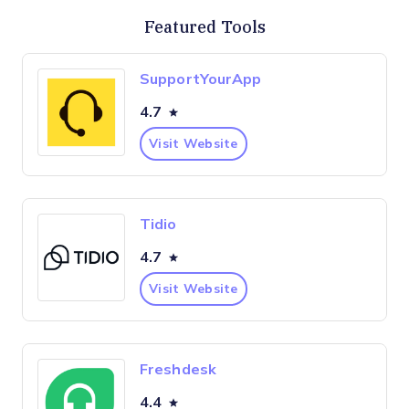
Featured Tools
SupportYourApp
4.7
Visit Website
Tidio
4.7
Visit Website
Freshdesk
4.4