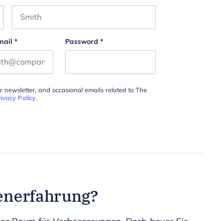
Last name
mail
*
Password
*
ur newsletter, and occasional emails related to The
ivacy Policy
.
enerfahrung?