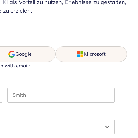
, KI als Vorteil zu nutzen, Erlebnisse zu gestalten,
 zu erzielen.
Google
Microsoft
up with email:
Last name
hould be left unchanged.