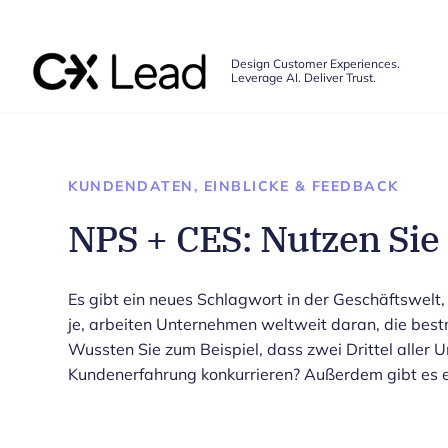
The CX Lead
Design Customer Experiences.
Leverage AI. Deliver Trust.
Skip to main content
KUNDENDATEN, EINBLICKE & FEEDBACK
NPS + CES: Nutzen Sie 
Es gibt ein neues Schlagwort in der Geschäftswelt,
je, arbeiten Unternehmen weltweit daran, die best
Wussten Sie zum Beispiel, dass zwei Drittel aller 
Kundenerfahrung konkurrieren? Außerdem gibt es 