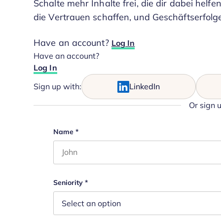
Schalte mehr Inhalte frei, die dir dabei helfen
die Vertrauen schaffen, und Geschäftserfolge
Have an account?
Log In
Have an account?
Log In
Sign up with:
LinkedIn
Or sign 
Email
Name
*
First name
This field is for validation purposes and s
Seniority
*