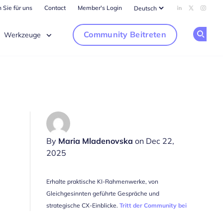
 Sie für uns
Contact
Member's Login
Add us on Li
Follow us
Follow
Community Beitreten
Werkzeuge
Op
By
Maria Mladenovska
on Dec 22,
2025
Erhalte praktische KI-Rahmenwerke, von
Gleichgesinnten geführte Gespräche und
strategische CX-Einblicke.
Tritt der Community bei