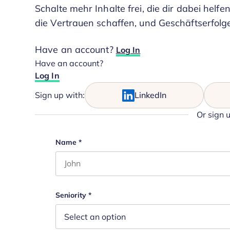
Schalte mehr Inhalte frei, die dir dabei helfen
die Vertrauen schaffen, und Geschäftserfolge
Have an account?
Log In
Have an account?
Log In
Sign up with:
LinkedIn
Or sign 
Phone
Name
*
First name
This field is for validation purposes and s
Seniority
*