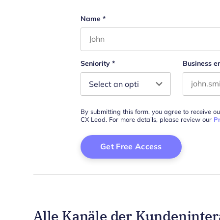
Name
*
First name
Seniority
*
Business e
By submitting this form, you agree to receive o
CX Lead. For more details, please review our
Pr
Alle Kanäle der Kundeninter