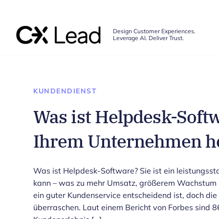
The CX Lead
Design Customer Experiences.
Leverage AI. Deliver Trust.
Skip to main content
KUNDENDIENST
Was ist Helpdesk-Soft
Ihrem Unternehmen he
Was ist Helpdesk-Software? Sie ist ein leistungss
kann – was zu mehr Umsatz, größerem Wachstum un
ein guter Kundenservice entscheidend ist, doch d
überraschen. Laut einem Bericht von Forbes sind 8