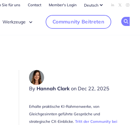
 Sie für uns
Contact
Member's Login
Add us on Li
Follow us
Follow
Community Beitreten
Werkzeuge
Op
By
Hannah Clark
on Dec 22, 2025
Erhalte praktische KI-Rahmenwerke, von
Gleichgesinnten geführte Gespräche und
strategische CX-Einblicke.
Tritt der Community bei