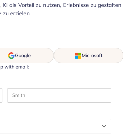
, KI als Vorteil zu nutzen, Erlebnisse zu gestalten,
 zu erzielen.
Google
Microsoft
up with email:
Last name
hould be left unchanged.