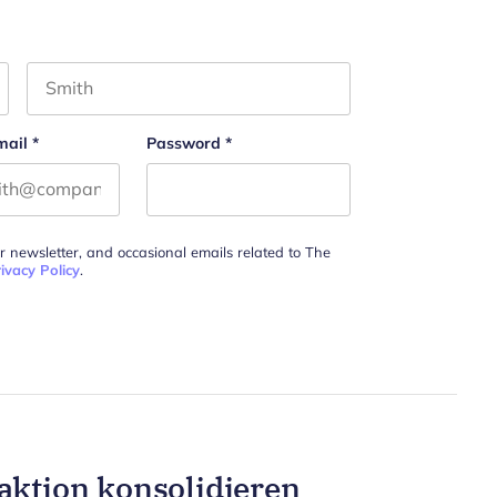
Last name
mail
*
Password
*
ur newsletter, and occasional emails related to The
ivacy Policy
.
aktion konsolidieren