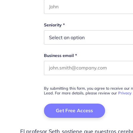
First name
Este campo es un campo de validació
Seniority
*
Business email
*
By submitting this form, you agree to receive our 
Lead. For more details, please review our
Privacy 
El profesor Seth sostiene que nuestros cere