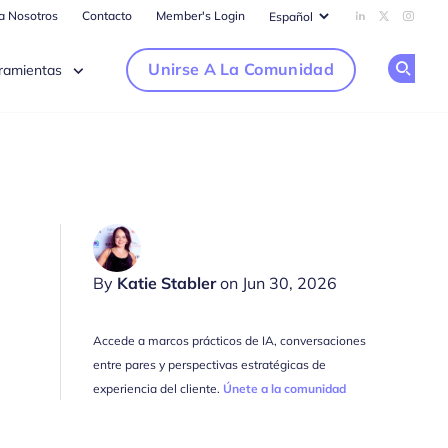
ra Nosotros
Contacto
Member's Login
Add us on Li
Follow us
Follow
Unirse A La Comunidad
ramientas
Op
By
Katie Stabler
on Jun 30, 2026
Accede a marcos prácticos de IA, conversaciones
entre pares y perspectivas estratégicas de
experiencia del cliente.
Únete a la comunidad