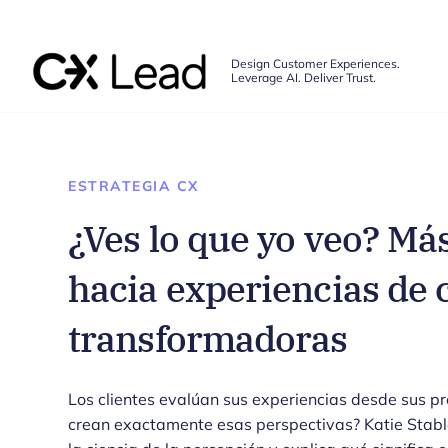
The CX Lead
Design Customer Experiences.
Leverage AI. Deliver Trust.
Skip to main content
ESTRATEGIA CX
¿Ves lo que yo veo? Más
hacia experiencias de 
transformadoras
Los clientes evalúan sus experiencias desde sus p
crean exactamente esas perspectivas? Katie Stabl