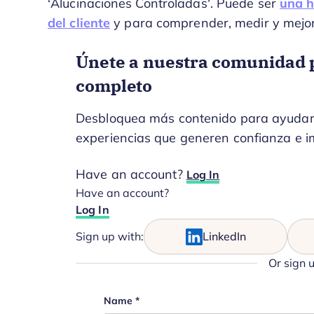
‘Alucinaciones Controladas’. Puede ser
una h
del cliente
y para comprender, medir y mejorar
Únete a nuestra comunidad p
completo
Desbloquea más contenido para ayudarte
experiencias que generen confianza e i
Have an account?
Log In
Have an account?
Log In
Sign up with:
LinkedIn
Or sign 
Phone
Name
*