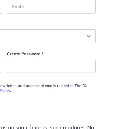
Last name
n y debe quedar sin cambios.
Create Password
*
newsletter, and occasional emails related to The CX
Policy
.
bros no son cámaras, son creadores. No