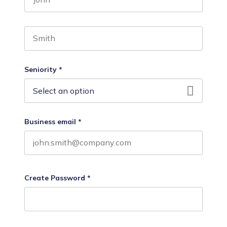
First name
Last name
Seniority
*
Business email
*
Create Password
*