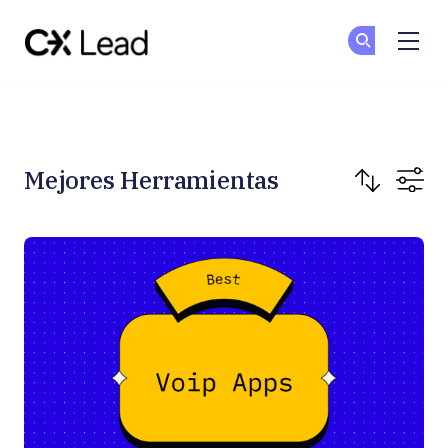
The CX Lead
Un
Un
Skip to main content
Mejores Herramientas