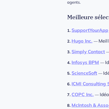
agents.
Meilleure séle
SupportYourApp
1.
Hugo Inc.
Meil
2.
—
Simply Contact
3.
Infosys BPM
I
4.
—
ScienceSoft
Id
5.
—
ICMI Consulting 
6.
COPC Inc.
Idéa
7.
—
McIntosh & Asso
8.