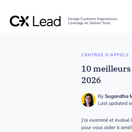
The CX Lead
Design Customer Experiences.
Leverage AI. Deliver Trust.
Skip to main content
CENTRES D'APPELS
10 meilleurs
2026
By
Sugandha 
Last updated o
J’ai examiné et évalué 
pour vous aider à améli