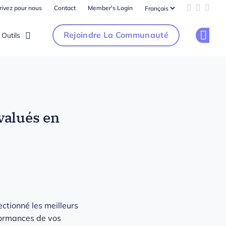
rivez pour nous
Contact
Member's Login
Add us on 
Follow u
Follo
Rejoindre La Communauté
Outils
Op
valués en
ectionné les meilleurs
rformances de vos