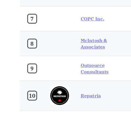
7
COPC Inc.
McIntosh &
8
Associates
Outsource
9
Consultants
10
Repatria