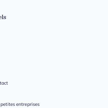
els
tact
etites entreprises