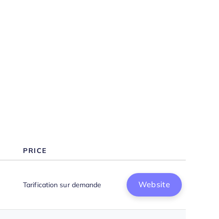
centres d'appels
Avantages des consultants en
centres d'appels
Coûts et structures tarifaires des
consultants en centres d'appels
Consultants en centres d'appels :
FAQ
PRICE
Website
Tarification sur demande