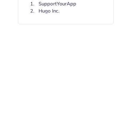
SupportYourApp
Hugo Inc.
Simply Contact
Infosys BPM
ScienceSoft
ICMI Consulting Services
COPC Inc.
McIntosh & Associates
Outsource Consultants
Repatria
Avis sur les consultants en
centres d'appels
Que proposent généralement les
consultants en centres d'appels ?
Critères de sélection des
consultants en centres d'appels
Comment choisir un prestataire
de conseil en centre d'appels
Principaux services de conseil en