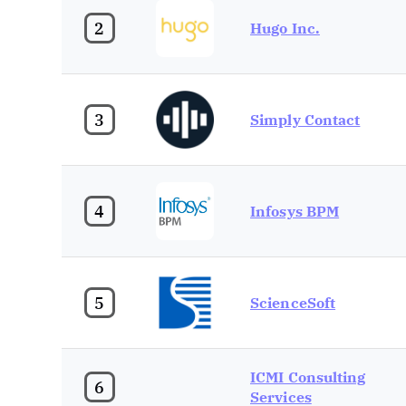
2
Hugo Inc.
3
Simply Contact
4
Infosys BPM
5
ScienceSoft
ICMI Consulting
6
Services