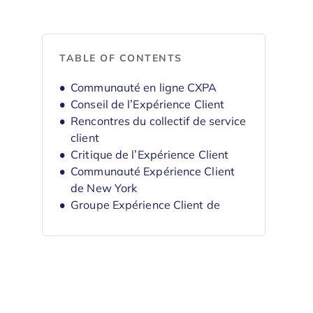
TABLE OF CONTENTS
Communauté en ligne CXPA
Conseil de l’Expérience Client
Rencontres du collectif de service
client
Critique de l’Expérience Client
Communauté Expérience Client
de New York
Groupe Expérience Client de
Portland
CuSP : Communauté du Succès
Client à Chicago
CCX : Créativité et Expérience
Client à Sydney
Femmes dans la CX