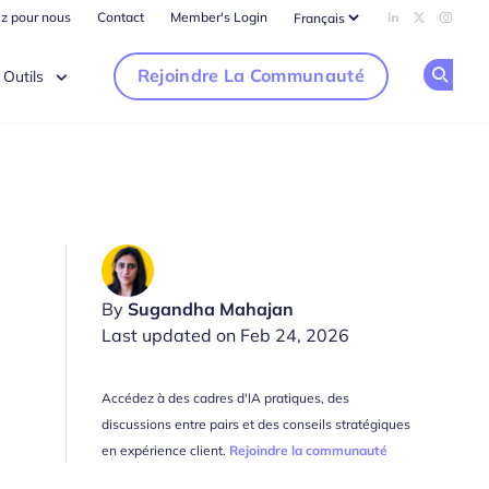
ez pour nous
Contact
Member's Login
Add us on Li
Follow us
Follow
Rejoindre La Communauté
Outils
Op
By
Sugandha Mahajan
Last updated on Feb 24, 2026
Accédez à des cadres d'IA pratiques, des
discussions entre pairs et des conseils stratégiques
en expérience client.
Rejoindre la communauté