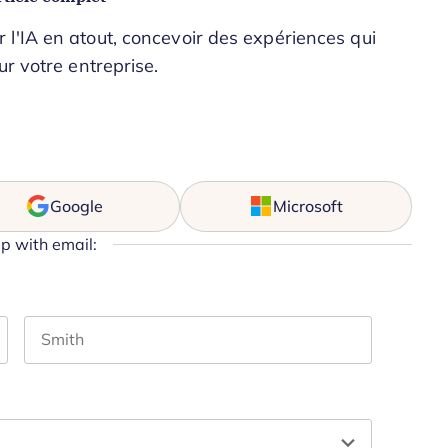
l'IA en atout, concevoir des expériences qui
ur votre entreprise.
Google
Microsoft
up with email:
Last name
hould be left unchanged.