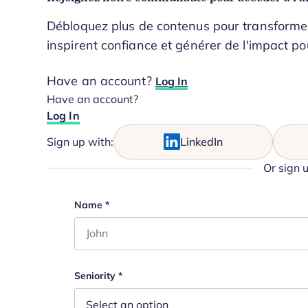
Débloquez plus de contenus pour transformer 
inspirent confiance et générer de l'impact po
Have an account?
Log In
Have an account?
Log In
Sign up with:
LinkedIn
Or sign 
URL
Name
*
First name
This field is for validation purposes and s
Seniority
*