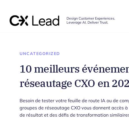
The CX Lead
Design Customer Experiences.
Leverage AI. Deliver Trust.
Skip to main content
UNCATEGORIZED
10 meilleurs événemen
réseautage CXO en 20
Besoin de tester votre feuille de route IA ou de com
groupes de réseautage CXO vous donnent accès à d
de résultat et des défis de transformation similaire