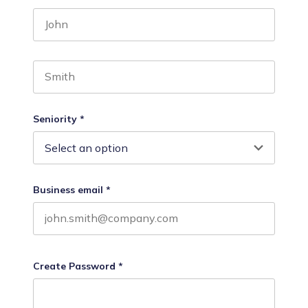
First name
Last name
Seniority
*
Business email
*
Create Password
*