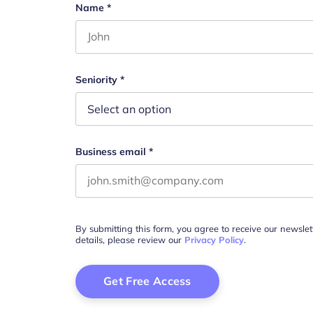
URL
Name
*
First name
Este campo es un campo de validación y d
Seniority
*
Business email
*
By submitting this form, you agree to receive our newsle
details, please review our
Privacy Policy
.