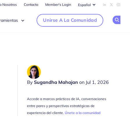
ra Nosotros
Contacto
Member's Login
Add us on Li
Follow us
Follow
Unirse A La Comunidad
ramientas
Op
By
Sugandha Mahajan
on Jul 1, 2026
Accede a marcos prácticos de IA, conversaciones
entre pares y perspectivas estratégicas de
experiencia del cliente.
Únete a la comunidad