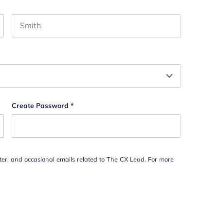
Last name
ebe quedar sin cambios.
Create Password
*
tter, and occasional emails related to The CX Lead. For more