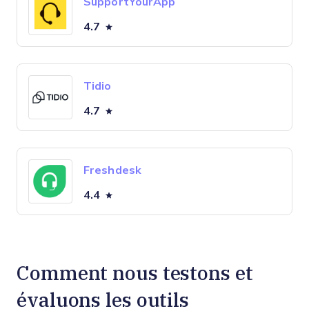
SupportYourApp
4.7
Tidio
4.7
Freshdesk
4.4
Comment nous testons et
évaluons les outils