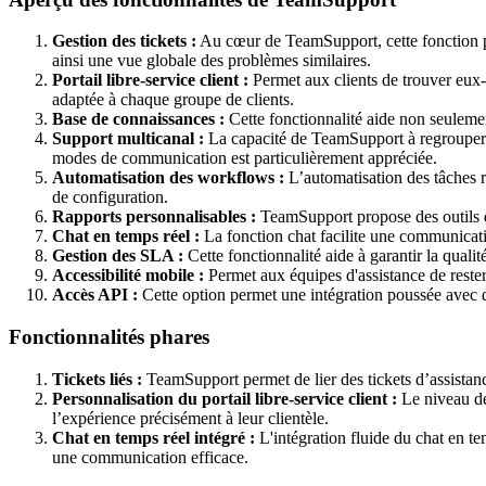
Gestion des tickets :
Au cœur de TeamSupport, cette fonction per
ainsi une vue globale des problèmes similaires.
Portail libre-service client :
Permet aux clients de trouver eux-
adaptée à chaque groupe de clients.
Base de connaissances :
Cette fonctionnalité aide non seulement
Support multicanal :
La capacité de TeamSupport à regrouper le
modes de communication est particulièrement appréciée.
Automatisation des workflows :
L’automatisation des tâches ré
de configuration.
Rapports personnalisables :
TeamSupport propose des outils de
Chat en temps réel :
La fonction chat facilite une communication
Gestion des SLA :
Cette fonctionnalité aide à garantir la qual
Accessibilité mobile :
Permet aux équipes d'assistance de rester 
Accès API :
Cette option permet une intégration poussée avec 
Fonctionnalités phares
Tickets liés :
TeamSupport permet de lier des tickets d’assistance
Personnalisation du portail libre-service client :
Le niveau de 
l’expérience précisément à leur clientèle.
Chat en temps réel intégré :
L'intégration fluide du chat en te
une communication efficace.