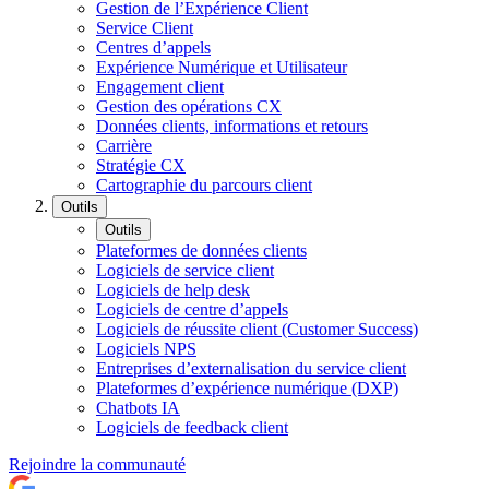
Gestion de l’Expérience Client
Service Client
Centres d’appels
Expérience Numérique et Utilisateur
Engagement client
Gestion des opérations CX
Données clients, informations et retours
Carrière
Stratégie CX
Cartographie du parcours client
Outils
Outils
Plateformes de données clients
Logiciels de service client
Logiciels de help desk
Logiciels de centre d’appels
Logiciels de réussite client (Customer Success)
Logiciels NPS
Entreprises d’externalisation du service client
Plateformes d’expérience numérique (DXP)
Chatbots IA
Logiciels de feedback client
Rejoindre la communauté