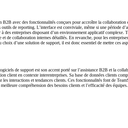
2B avec des fonctionnalités conçues pour accroître la collaboration et l
 ses outils de reporting. L’interface est conviviale, même si une période d
 à des entreprises disposant d’un environnement applicatif complexe. 
e et de collaboration internes détaillés. En revanche, pour les entrepris
du choix d’une solution de support, il est donc essentiel de mettre ces 
giciels de support est son accent porté sur l’assistance B2B et la coll
tion client en contexte interentreprises. Sa base de données clients compl
ur les interactions et tendances clients. Ces fonctionnalités font de Te
 meilleure compréhension des besoins clients et l’efficacité des équipes.