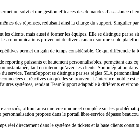
met un suivi et une gestion efficaces des demandes d’assistance client. 
mêmes des réponses, réduisant ainsi la charge du support. Singulier par 
 les clients, mais aussi à former les équipes. Elle se distingue par sa si
s communications provenant de divers canaux sur une seule plateforme en
pétitives permet un gain de temps considérable. Ce qui différencie la fo
 reporting puissants et hautement personnalisables, permettant aux équip
 instantanée, tant en interne qu’avec les clients. Son intégration dans l
ité du service. TeamSupport se distingue par ses règles SLA personnalisa
connectées et réactives où qu'elles se trouvent. L’interface mobile est 
d'autres systèmes, rendant TeamSupport adaptable à différents environ
 associés, offrant ainsi une vue unique et complète sur les problématiqu
personnalisation proposé dans le portail libre-service dépasse beaucoup
mps réel directement dans le système de tickets et la base clients consti