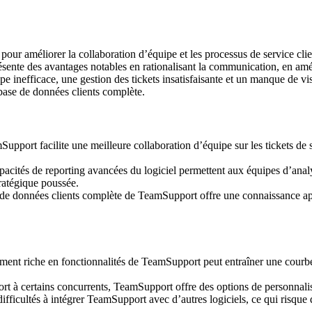
 pour améliorer la collaboration d’équipe et les processus de service cli
ésente des avantages notables en rationalisant la communication, en amél
pe inefficace, une gestion des tickets insatisfaisante et un manque de vis
 base de données clients complète.
upport facilite une meilleure collaboration d’équipe sur les tickets de s
acités de reporting avancées du logiciel permettent aux équipes d’analys
tratégique poussée.
e données clients complète de TeamSupport offre une connaissance appr
ent riche en fonctionnalités de TeamSupport peut entraîner une courbe 
rt à certains concurrents, TeamSupport offre des options de personnalisat
 difficultés à intégrer TeamSupport avec d’autres logiciels, ce qui risqu