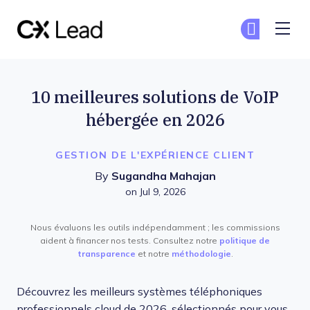
The CX Lead
Re
Re
Skip to main content
10 meilleures solutions de VoIP
hébergée en 2026
GESTION DE L'EXPÉRIENCE CLIENT
By
Sugandha Mahajan
on Jul 9, 2026
Nous évaluons les outils indépendamment ; les commissions
aident à financer nos tests. Consultez notre
politique de
transparence
et notre
méthodologie
.
Découvrez les meilleurs systèmes téléphoniques
professionnels cloud de 2026, sélectionnés pour vous