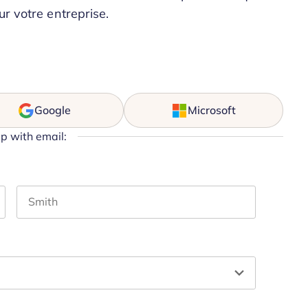
ur votre entreprise.
Google
Microsoft
up with email:
Last name
hould be left unchanged.