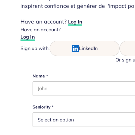
inspirent confiance et générer de l'impact po
Have an account?
Log In
Have an account?
Log In
Sign up with:
LinkedIn
Or sign 
Facebook
Name
*
First name
This field is for validation purposes and s
Seniority
*