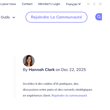
ez pour nous
Contact
Member's Login
Add us on Li
Follow us
Follow
Rejoindre La Communauté
Outils
Op
By
Hannah Clark
on Dec 22, 2025
Accédez à des cadres d'IA pratiques, des
discussions entre pairs et des conseils stratégiques
en expérience client.
Rejoindre la communauté