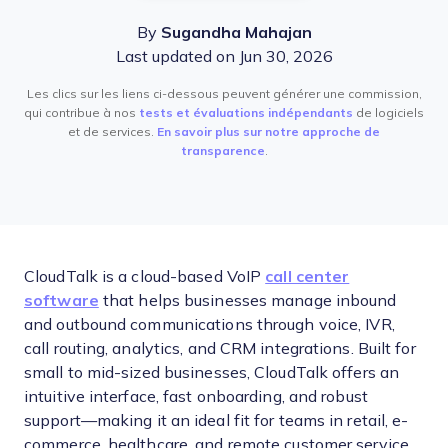
By
Sugandha Mahajan
Last updated on Jun 30, 2026
Les clics sur les liens ci-dessous peuvent générer une commission,
qui contribue à nos
tests et évaluations indépendants
de logiciels
et de services.
En savoir plus sur notre approche de
transparence
.
CloudTalk is a cloud-based VoIP
call center
software
that helps businesses manage inbound
and outbound communications through voice, IVR,
call routing, analytics, and CRM integrations. Built for
small to mid-sized businesses, CloudTalk offers an
intuitive interface, fast onboarding, and robust
support—making it an ideal fit for teams in retail, e-
commerce, healthcare, and remote customer service.