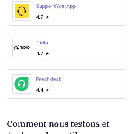
SupportYourApp
4.7
Tidio
4.7
Freshdesk
4.4
Comment nous testons et