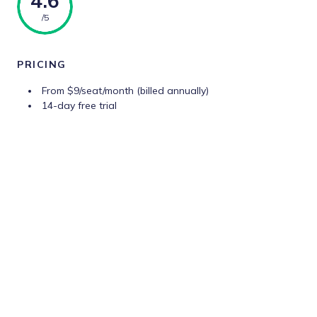
4.6
/5
PRICING
From $9/seat/month (billed annually)
14-day free trial