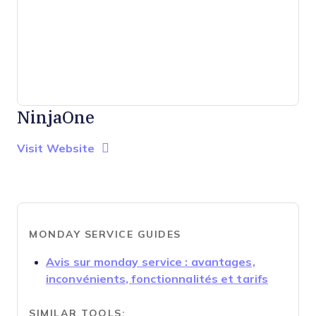
NinjaOne
Opens new window
Opens New Window
Visit Website
MONDAY SERVICE GUIDES
Avis sur monday service : avantages,
Opens n
inconvénients, fonctionnalités et tarifs
SIMILAR TOOLS: