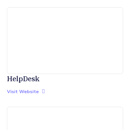
HelpDesk
Opens new window
Opens New Window
Visit Website