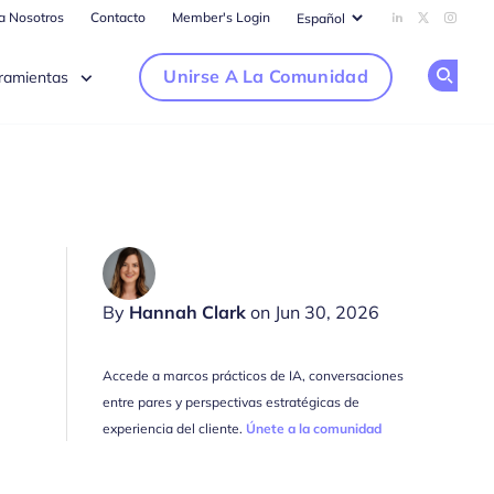
ra Nosotros
Contacto
Member's Login
Add us on Li
Follow us
Follow
Unirse A La Comunidad
ramientas
Op
By
Hannah Clark
on Jun 30, 2026
Accede a marcos prácticos de IA, conversaciones
entre pares y perspectivas estratégicas de
experiencia del cliente.
Únete a la comunidad