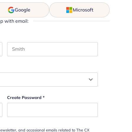
Google
Microsoft
up with email:
Last name
n y debe quedar sin cambios.
Create Password
*
newsletter, and occasional emails related to The CX