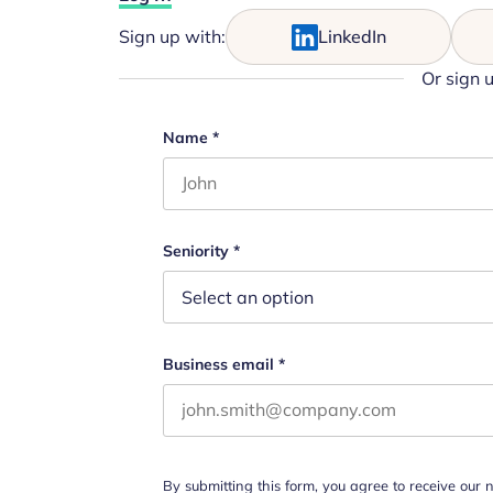
Sign up with:
LinkedIn
Or sign 
Name
Name
*
First name
Este campo es un campo de validació
Seniority
*
Business email
*
By submitting this form, you agree to receive our 