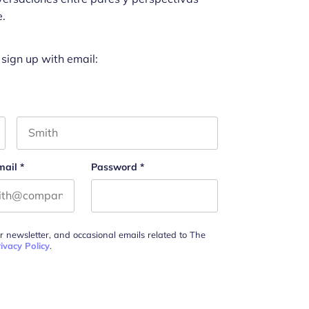
e.
 sign up with email:
Last name
mail
*
Password
*
ur newsletter, and occasional emails related to The
ivacy Policy
.