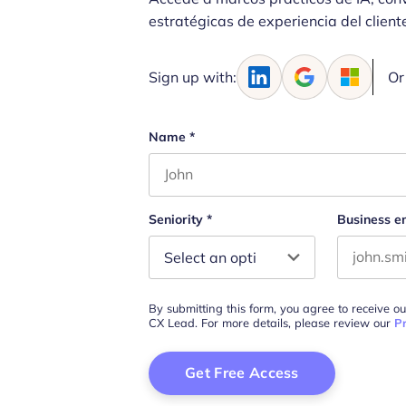
estratégicas de experiencia del client
Sign up with:
Or
Name
*
First name
Seniority
*
Business e
By submitting this form, you agree to receive o
CX Lead. For more details, please review our
Pr