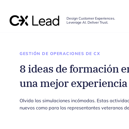
The CX Lead
Design Customer Experiences.
Leverage AI. Deliver Trust.
Skip to main content
GESTIÓN DE OPERACIONES DE CX
8 ideas de formación en
una mejor experiencia
Olvida las simulaciones incómodas. Estas actividad
nuevos como para los representantes veteranos de t