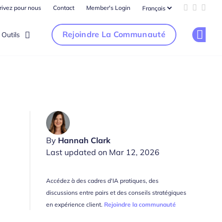
rivez pour nous
Contact
Member's Login
Add us on 
Follow u
Follo
Rejoindre La Communauté
Outils
Op
By
Hannah Clark
Last updated on Mar 12, 2026
Accédez à des cadres d'IA pratiques, des
discussions entre pairs et des conseils stratégiques
en expérience client.
Rejoindre la communauté