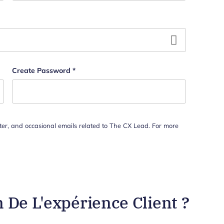
Last name
hould be left unchanged.
Create Password
*
tter, and occasional emails related to The CX Lead. For more
 De L'expérience Client ?