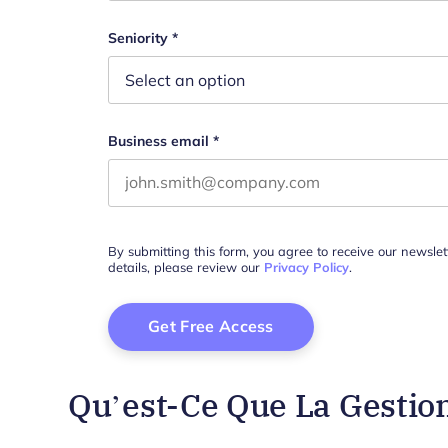
First name
This field is for validation purposes and s
Seniority
*
Business email
*
By submitting this form, you agree to receive our newsle
details, please review our
Privacy Policy
.
Qu’est-Ce Que La Gestion