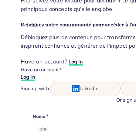
Poursuivez votre lecture pour découvrir ce qu’
principaux concepts qu'elle englobe.
Rejoignez notre communauté pour accéder à l'ar
Débloquez plus de contenus pour transformer 
inspirent confiance et générer de l'impact po
Have an account?
Log In
Have an account?
Log In
Sign up with:
LinkedIn
Or sign 
Email
Name
*