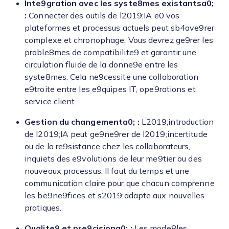
Inte9gration avec les syste8mes existantsa0;
:
Connecter des outils de l2019;IA e0 vos
plateformes et processus actuels peut sb4ave9rer
complexe et chronophage. Vous devrez ge9rer les
proble8mes de compatibilite9 et garantir une
circulation fluide de la donne9e entre les
syste8mes. Cela ne9cessite une collaboration
e9troite entre les e9quipes IT, ope9rations et
service client.
Gestion du changementa0; :
L2019;introduction
de l2019;IA peut ge9ne9rer de l2019;incertitude
ou de la re9sistance chez les collaborateurs,
inquiets des e9volutions de leur me9tier ou des
nouveaux processus. Il faut du temps et une
communication claire pour que chacun comprenne
les be9ne9fices et s2019;adapte aux nouvelles
pratiques.
Qualite9 et pre9cisiona0; :
Les mode8les