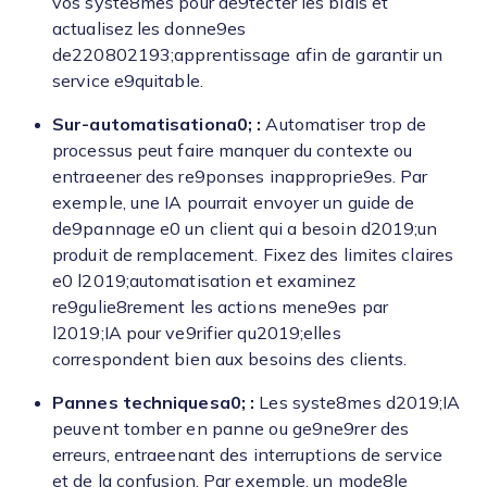
vos syste8mes pour de9tecter les biais et
actualisez les donne9es
de220802193;apprentissage afin de garantir un
service e9quitable.
Sur-automatisationa0; :
Automatiser trop de
processus peut faire manquer du contexte ou
entraeener des re9ponses inapproprie9es. Par
exemple, une IA pourrait envoyer un guide de
de9pannage e0 un client qui a besoin d2019;un
produit de remplacement. Fixez des limites claires
e0 l2019;automatisation et examinez
re9gulie8rement les actions mene9es par
l2019;IA pour ve9rifier qu2019;elles
correspondent bien aux besoins des clients.
Pannes techniquesa0; :
Les syste8mes d2019;IA
peuvent tomber en panne ou ge9ne9rer des
erreurs, entraeenant des interruptions de service
et de la confusion. Par exemple, un mode8le