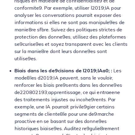
risques en matie8re de confidentialite9 et de
conformite9. Par exemple, utiliser l2019;IA pour
analyser les conversations pourrait exposer des
informations si elles ne sont pas manipule9es de
manie8re sfbre. Suivez des politiques strictes de
protection des donne9es, utilisez des plateformes
se9curise9es et soyez transparent avec les clients
sur la manie8re dont leurs donne9es sont
utilise9es.
Biais dans les de9cisions de l2019;IAa0; :
Les
mode8les d2019;IA peuvent, sans le vouloir,
renforcer les biais pre9sents dans les donne9es
de220802193;apprentissage, ce qui entraeene
des traitements injustes ou incohe9rents. Par
exemple, une IA pourrait privile9gier certains
segments de cliente8le pour une de9marche
proactive en se basant sur des donne9es
historiques biaise9es. Auditez re9gulie8rement