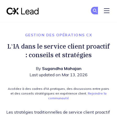
The CX Lead
Re
Re
Skip to main content
GESTION DES OPÉRATIONS CX
L’IA dans le service client proactif
: conseils et stratégies
By
Sugandha Mahajan
Last updated on Mar 13, 2026
Accédez à des cadres d'IA pratiques, des discussions entre pairs
et des conseils stratégiques en expérience client.
Rejoindre la
communauté
Les stratégies traditionnelles de service client proactif