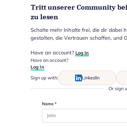
Tritt unserer Community bei
zu lesen
Schalte mehr Inhalte frei, die dir dabei h
gestalten, die Vertrauen schaffen, und G
Have an account?
Log In
Have an account?
Log In
Sign up with:
LinkedIn
Or sign 
LinkedIn
Name
*
First name