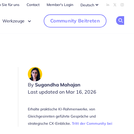
 Sie für uns
Contact
Member's Login
Add us on Li
Follow us
Follow
Community Beitreten
Werkzeuge
Op
By
Sugandha Mahajan
Last updated on Mar 16, 2026
Erhalte praktische KI-Rahmenwerke, von
Gleichgesinnten geführte Gespräche und
strategische CX-Einblicke.
Tritt der Community bei