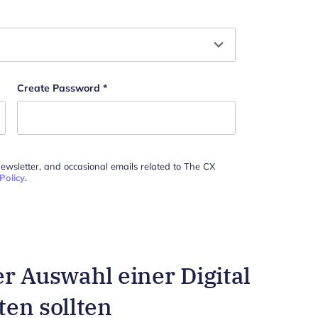
and should be left unchanged.
Create Password
*
newsletter, and occasional emails related to The CX
Policy
.
der Auswahl einer Digital
en sollten