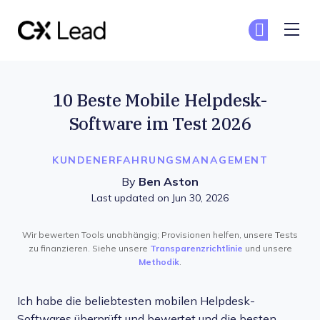
The CX Lead
Co
Co
Skip to main content
10 Beste Mobile Helpdesk-
Software im Test 2026
KUNDENERFAHRUNGSMANAGEMENT
By
Ben Aston
Last updated on Jun 30, 2026
Wir bewerten Tools unabhängig; Provisionen helfen, unsere Tests
zu finanzieren. Siehe unsere
Transparenzrichtlinie
und unsere
Methodik
.
Ich habe die beliebtesten mobilen Helpdesk-
Softwares überprüft und bewertet und die besten