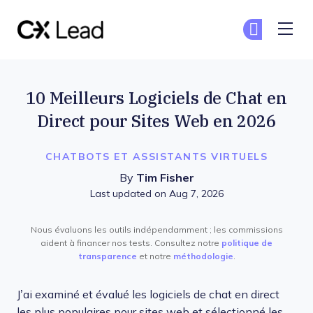
The CX Lead
Re
Re
Skip to main content
10 Meilleurs Logiciels de Chat en
Direct pour Sites Web en 2026
CHATBOTS ET ASSISTANTS VIRTUELS
By
Tim Fisher
Last updated on Aug 7, 2026
Nous évaluons les outils indépendamment ; les commissions
aident à financer nos tests. Consultez notre
politique de
transparence
et notre
méthodologie
.
J’ai examiné et évalué les logiciels de chat en direct
les plus populaires pour sites web et sélectionné les