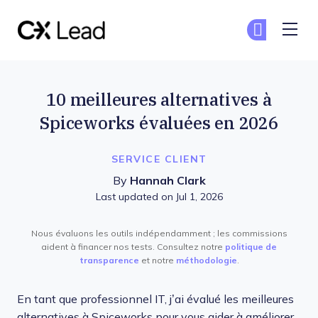
The CX Lead
Re
Re
Skip to main content
10 meilleures alternatives à
Spiceworks évaluées en 2026
SERVICE CLIENT
By
Hannah Clark
Last updated on Jul 1, 2026
Nous évaluons les outils indépendamment ; les commissions
aident à financer nos tests. Consultez notre
politique de
transparence
et notre
méthodologie
.
En tant que professionnel IT, j’ai évalué les meilleures
alternatives à Spiceworks pour vous aider à améliorer