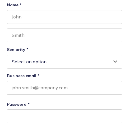
Name
*
First name
Last name
Seniority
*
Business email
*
Password
*