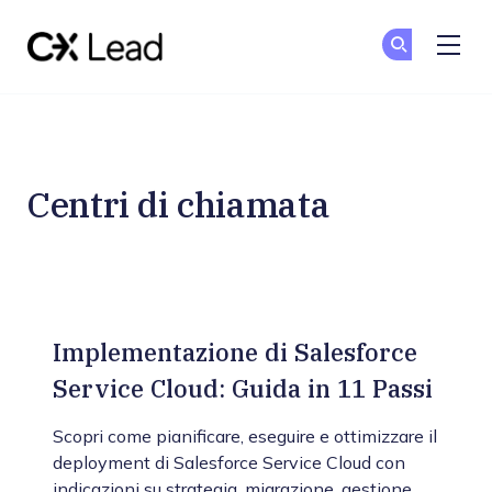
The CX Lead
Un
Un
Skip to main content
Centri di chiamata
Implementazione di Salesforce
Service Cloud: Guida in 11 Passi
Scopri come pianificare, eseguire e ottimizzare il
deployment di Salesforce Service Cloud con
indicazioni su strategia, migrazione, gestione