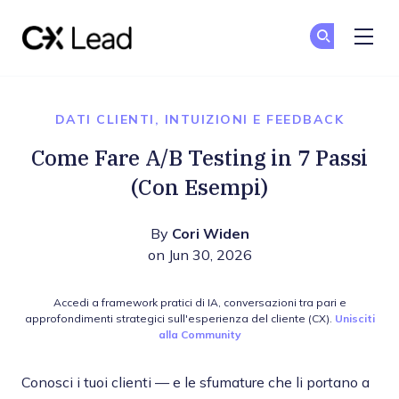
The CX Lead
Un
Un
Skip to main content
DATI CLIENTI, INTUIZIONI E FEEDBACK
Come Fare A/B Testing in 7 Passi
(Con Esempi)
By
Cori Widen
on Jun 30, 2026
Accedi a framework pratici di IA, conversazioni tra pari e
approfondimenti strategici sull'esperienza del cliente (CX).
Unisciti
alla Community
Conosci i tuoi clienti — e le sfumature che li portano a