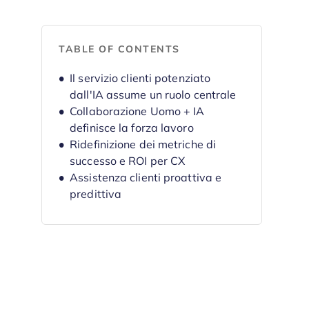
TABLE OF CONTENTS
Il servizio clienti potenziato
dall'IA assume un ruolo centrale
Collaborazione Uomo + IA
definisce la forza lavoro
Ridefinizione dei metriche di
successo e ROI per CX
Assistenza clienti proattiva e
predittiva
Le esperienze omnicanale
diventano la norma
Iper-personalizzazione e
coinvolgimento contestuale
Privacy e controllo dei dati dei
clienti