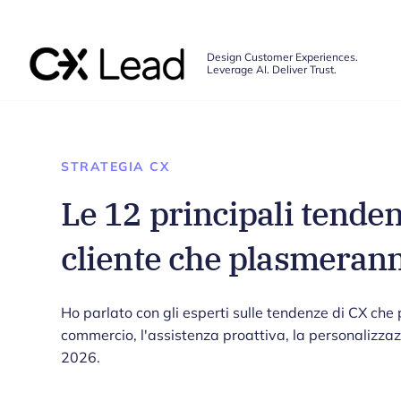
The CX Lead
Design Customer Experiences.
Leverage AI. Deliver Trust.
Skip to main content
STRATEGIA CX
Le 12 principali tenden
cliente che plasmerann
Ho parlato con gli esperti sulle tendenze di CX che p
commercio, l'assistenza proattiva, la personalizzaz
2026.