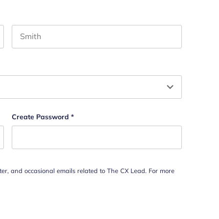
Last name
hould be left unchanged.
Create Password
*
tter, and occasional emails related to The CX Lead. For more