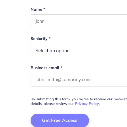
X/Twitter
Name
*
First name
This field is for validation purposes and s
Seniority
*
Business email
*
By submitting this form, you agree to receive our newsle
details, please review our
Privacy Policy
.