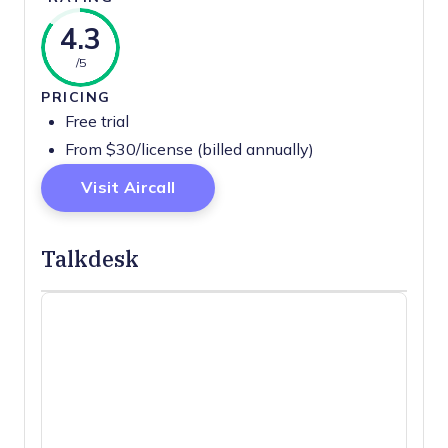
4.3
/5
PRICING
Free trial
From $30/license (billed annually)
Opens New Window
Visit Aircall
Talkdesk