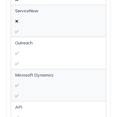
ServiceNow
❌
✅
Outreach
✅
✅
Microsoft Dynamics
✅
✅
API