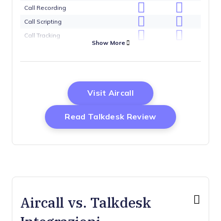
Call Recording
Call Scripting
Call Tracking
Show More
Chat
Click-to-Dial
Contact Management
Contact Sharing
Opens New Window
Visit Aircall
Dashboard
Opens New Wi
Read Talkdesk Review
Data Export
Data Import
Data Visualization
External Integrations
Interactive Voice Response
Multi-User
Aircall vs. Talkdesk
Notifications
Scheduling