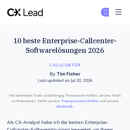
The CX Lead
Co
Co
Skip to main content
10 beste Enterprise-Callcenter-
Softwarelösungen 2026
CALLCENTER
By
Tim Fisher
Last updated on Jul 20, 2026
Wir bewerten Tools unabhängig; Provisionen helfen, unsere Tests
zu finanzieren. Siehe unsere
Transparenzrichtlinie
und unsere
Methodik
.
Als CX-Analyst habe ich die besten Enterprise-
Callcenter-Softwarelösungen bewertet, um Ihnen