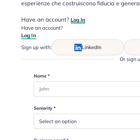
esperienze che costruiscono fiducia e genera
Have an account?
Log In
Have an account?
Log In
Sign up with:
LinkedIn
Or sign 
Phone
Name
*
First name
This field is for validation purposes and s
Seniority
*