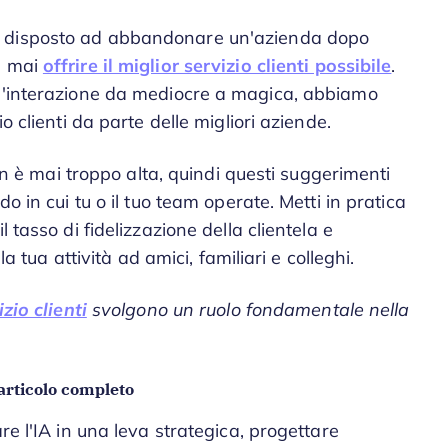
disposto ad abbandonare un'azienda dopo
e mai
offrire il miglior servizio clienti possibile
.
un'interazione da mediocre a magica, abbiamo
o clienti da parte delle migliori aziende.
non è mai troppo alta, quindi questi suggerimenti
o in cui tu o il tuo team operate. Metti in pratica
 tasso di fidelizzazione della clientela e
la tua attività ad amici, familiari e colleghi.
zio clienti
svolgono un ruolo fondamentale nella
articolo completo
re l'IA in una leva strategica, progettare