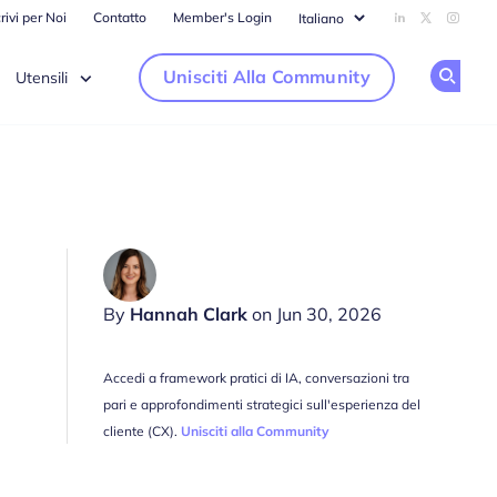
rivi per Noi
Contatto
Member's Login
Add us on Li
Follow us
Follow
Unisciti Alla Community
Utensili
Op
By
Hannah Clark
on Jun 30, 2026
Accedi a framework pratici di IA, conversazioni tra
pari e approfondimenti strategici sull'esperienza del
cliente (CX).
Unisciti alla Community