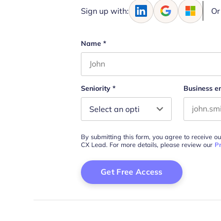
Sign up with:
Or
Name
*
First name
Seniority
*
Business e
By submitting this form, you agree to receive o
CX Lead. For more details, please review our
Pr