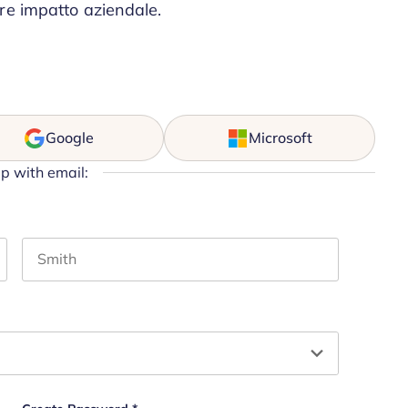
re impatto aziendale.
Google
Microsoft
up with email:
Last name
hould be left unchanged.