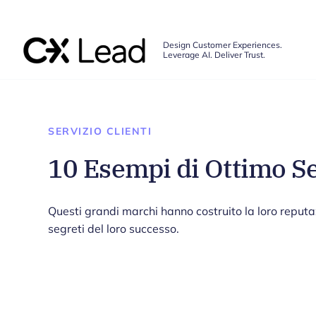
The CX Lead
Design Customer Experiences.
Leverage AI. Deliver Trust.
Skip to main content
SERVIZIO CLIENTI
10 Esempi di Ottimo Ser
Questi grandi marchi hanno costruito la loro reputa
segreti del loro successo.